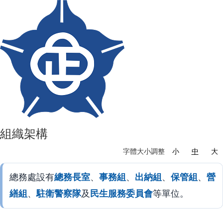
組織架構
字體大小調整
小
中
大
總務處設有
總務長室
、
事務組
、
出納組
、
保管組
、
營
繕組
、
駐衛警察隊
及
民生服務委員會
等單位。