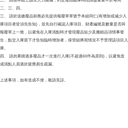
二、 因應本組工讀生人力縮減，約定廢品繳庫時段請盡量集中於每周
二、三、四。
三、 請於送繳廢品前務必先提供報廢單單號予本組同仁(有增加或減少入
庫項目者皆須先告知)，並先自行確認入庫項目、財產編號及數量是否與
報廢單上一致，以避免在入庫清點時才發現廢品短少及搬錯品項情事發
生，點交入庫當下才告知臨時增加者，保管組將視情況不予受理該項目入
庫。
四、 請勿累積過多廢品才一次進行入庫(不超過60件為原則)，以避免造
成清點人員過於疲憊易生疏漏。
上述事項，如有造成不便，敬請見諒。