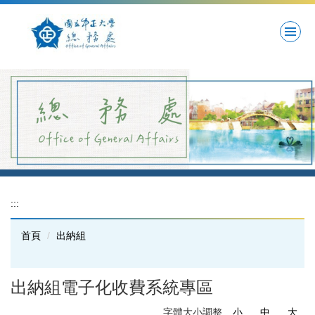
跳
到
主
要
內
容
區
:::
首頁
出納組
出納組電子化收費系統專區
字體大小調整
小
中
大