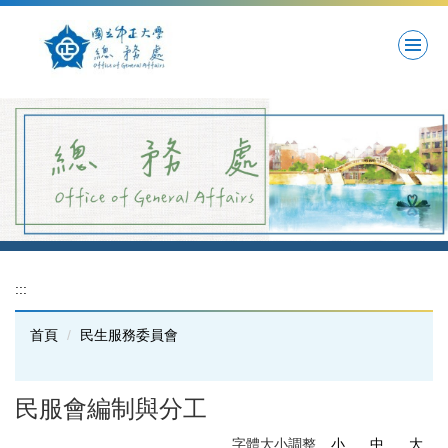
跳
到
主
要
內
容
區
:::
首頁
民生服務委員會
民服會編制與分工
字體大小調整
小
中
大