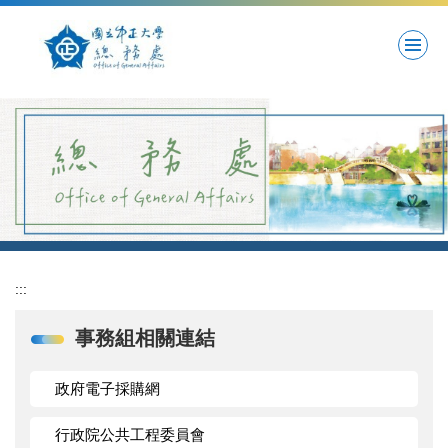
跳
到
主
要
內
容
區
:::
事務組相關連結
政府電子採購網
行政院公共工程委員會