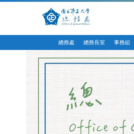
跳
到
主
要
內
容
區
總務處
總務長室
事務組