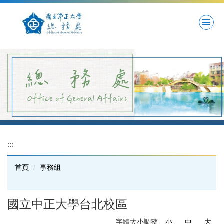
跳
到
主
要
內
容
區
:::
首頁
事務組
國立中正大學台北校區
字體大小調整
小
中
大