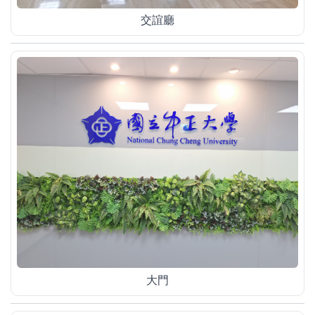
交誼廳
大門