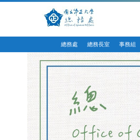
跳
到
主
要
內
容
區
總務處
總務長室
事務組