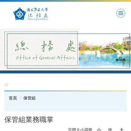
跳
到
主
要
內
容
區
:::
首頁
保管組
保管組業務職掌
字體大小調整
小
中
大