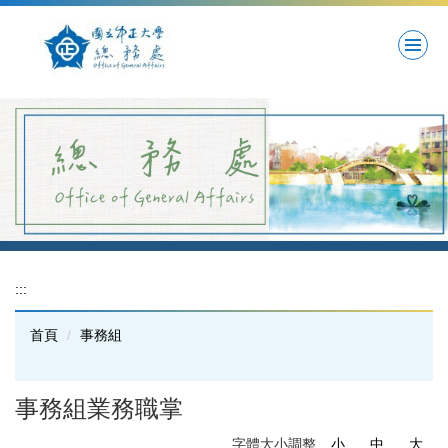
跳
到
主
要
內
容
區
:::
首頁
事務組
事務組業務職掌
字體大小調整
小
中
大