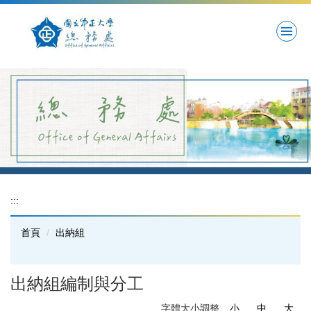
跳
到
主
要
內
容
區
:::
首頁
出納組
出納組編制與分工
字體大小調整
小
中
大