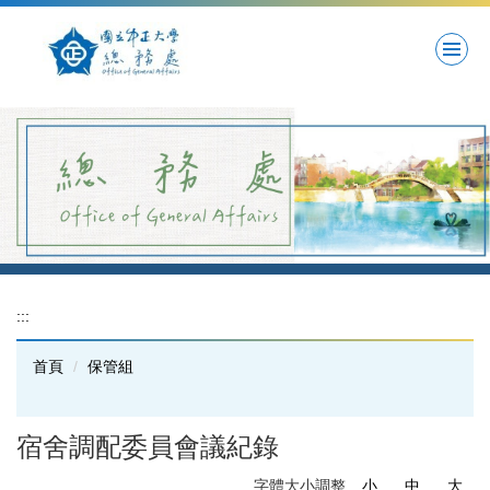
跳
到
主
要
內
容
區
:::
首頁
保管組
宿舍調配委員會議紀錄
字體大小調整
小
中
大