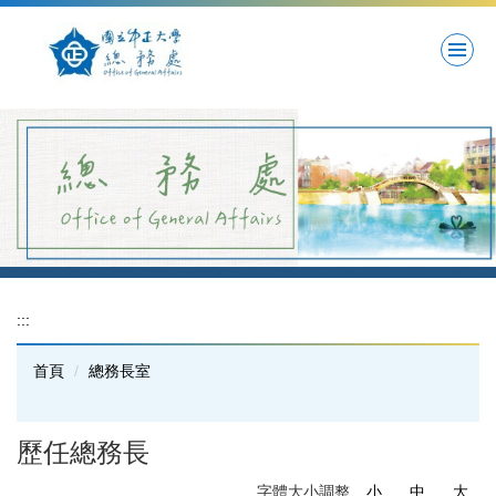
跳
到
主
要
內
容
區
:::
首頁
總務長室
歷任總務長
字體大小調整
小
中
大