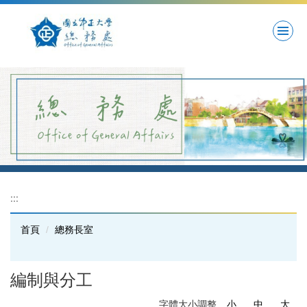
跳
到
主
要
內
容
區
:::
首頁
總務長室
編制與分工
字體大小調整
小
中
大