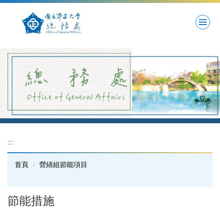
跳
到
主
要
內
容
區
:::
首頁
營繕組節能項目
節能措施