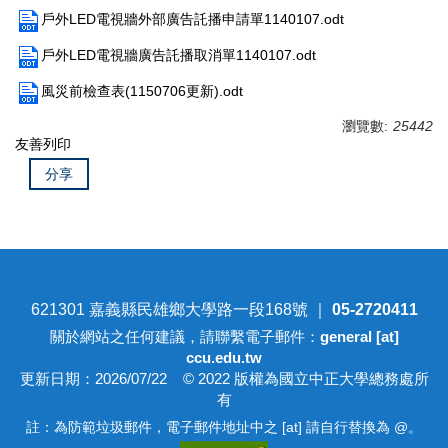
戶外LED電視牆外部廣告託播申請單1140107.odt
戶外LED電視牆廣告託播取消單1140107.odt
風災前檢查表(1150706更新).odt
瀏覽數:
25442
友善列印
分享
621301 嘉義縣民雄鄉大學路一段168號 ｜
05-2720411
關於網站之任何建議，請聯繫電子郵件：
general [at]
ccu.edu.tw
更新日期：2026/07/22 © 2022 版權為國立中正大學總務處所
有
註：為防範垃圾郵件，電子郵件地址中之 [at] 請自行替換為 @。