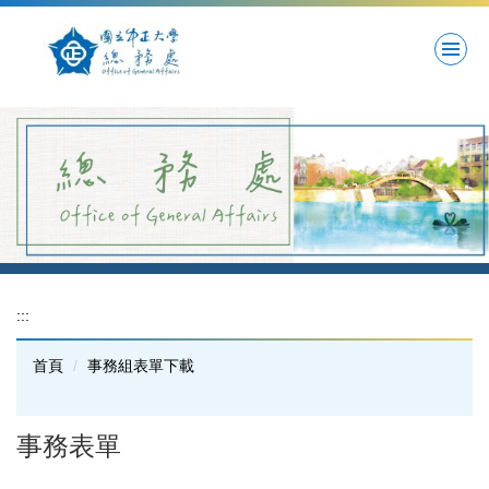
跳
到
主
要
內
容
區
:::
首頁
事務組表單下載
事務表單