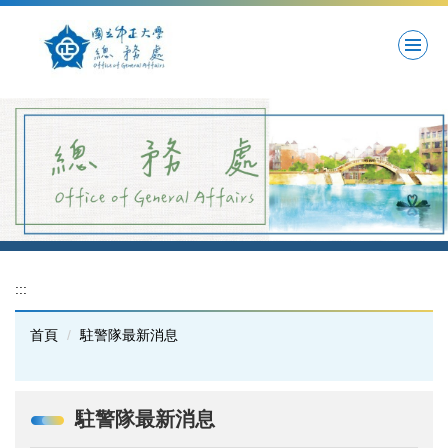
跳
到
主
要
內
容
區
:::
首頁
駐警隊最新消息
駐警隊最新消息