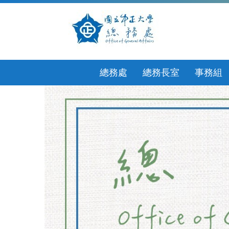
跳
到
主
要
內
容
區
總務處
總務長室
事務組