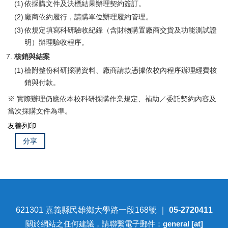
依採購文件及決標結果辦理契約簽訂。
廠商依約履行，請購單位辦理履約管理。
依規定填寫科研驗收紀錄（含財物購置廠商交貨及功能測試證
明）辦理驗收程序。
核銷與結案
檢附整份科研採購資料、廠商請款憑據依校內程序辦理經費核
銷與付款。
※ 實際辦理仍應依本校科研採購作業規定、補助／委託契約內容及
當次採購文件為準。
友善列印
分享
621301 嘉義縣民雄鄉大學路一段168號 ｜
05-2720411
關於網站之任何建議，請聯繫電子郵件：
general [at]