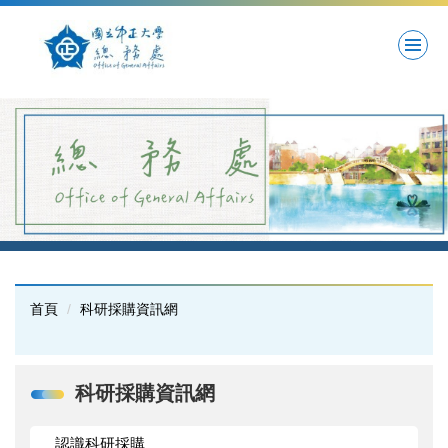
跳
到
主
要
內
容
區
首頁
科研採購資訊網
科研採購資訊網
認識科研採購