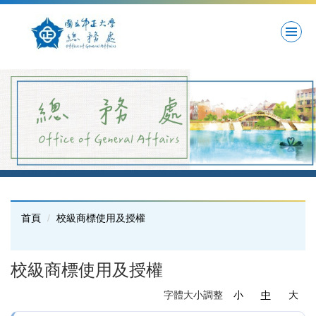
跳
到
主
要
內
容
區
首頁
校級商標使用及授權
校級商標使用及授權
字體大小調整
小
中
大